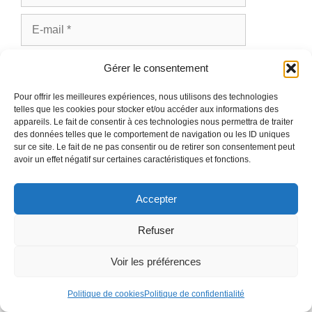
E-
mail
Site
Gérer le consentement
web
Pour offrir les meilleures expériences, nous utilisons des technologies
telles que les cookies pour stocker et/ou accéder aux informations des
appareils. Le fait de consentir à ces technologies nous permettra de traiter
des données telles que le comportement de navigation ou les ID uniques
Ce site utilise Akismet pour réduire les indésirables.
sur ce site. Le fait de ne pas consentir ou de retirer son consentement peut
En savoir plus sur la façon dont les données de vos
avoir un effet négatif sur certaines caractéristiques et fonctions.
commentaires sont traitées
.
Accepter
Refuser
Voir les préférences
RECHERCHER
Politique de cookies
Politique de confidentialité