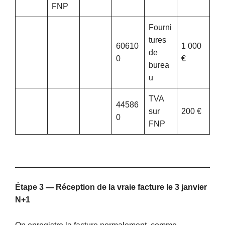
FNP
Fourni
tures
60610
1 000
de
0
€
burea
u
TVA
44586
sur
200 €
0
FNP
Étape 3 — Réception de la vraie facture le 3 janvier
N+1