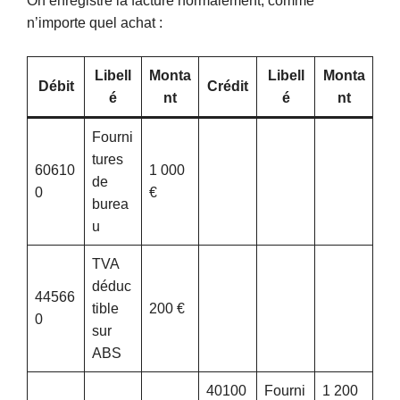
On enregistre la facture normalement, comme
n’importe quel achat :
Libell
Monta
Libell
Monta
Débit
Crédit
é
nt
é
nt
Fourni
tures
60610
1 000
de
0
€
burea
u
TVA
déduc
44566
tible
200 €
0
sur
ABS
40100
Fourni
1 200