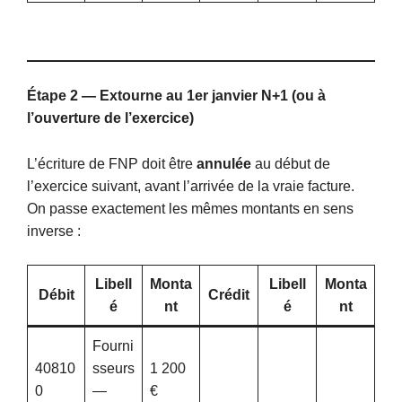
Étape 2 — Extourne au 1er janvier N+1 (ou à
l’ouverture de l’exercice)
L’écriture de FNP doit être
annulée
au début de
l’exercice suivant, avant l’arrivée de la vraie facture.
On passe exactement les mêmes montants en sens
inverse :
Libell
Monta
Libell
Monta
Débit
Crédit
é
nt
é
nt
Fourni
40810
sseurs
1 200
0
—
€