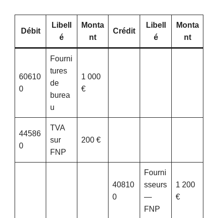
Libell
Monta
Libell
Monta
Débit
Crédit
é
nt
é
nt
Fourni
tures
60610
1 000
de
0
€
burea
u
TVA
44586
sur
200 €
0
FNP
Fourni
40810
sseurs
1 200
0
—
€
FNP