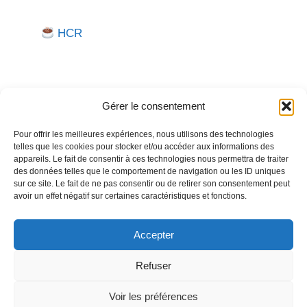
HCR
Gérer le consentement
Pour offrir les meilleures expériences, nous utilisons des technologies
telles que les cookies pour stocker et/ou accéder aux informations des
Besoin d'aide pour créer ou gérer votre entreprise ?
appareils. Le fait de consentir à ces technologies nous permettra de traiter
des données telles que le comportement de navigation ou les ID uniques
Un expert vous répond.
sur ce site. Le fait de ne pas consentir ou de retirer son consentement peut
avoir un effet négatif sur certaines caractéristiques et fonctions.
Nous contacter →
Accepter
Refuser
Politique de confidentialité
Mentions légales
Voir les préférences