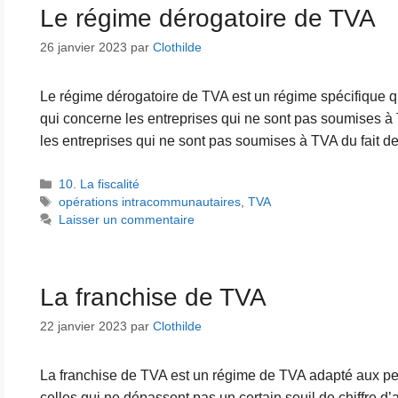
Le régime dérogatoire de TVA
26 janvier 2023
par
Clothilde
Le régime dérogatoire de TVA est un régime spécifique q
qui concerne les entreprises qui ne sont pas soumises à 
les entreprises qui ne sont pas soumises à TVA du fait de
Catégories
10. La fiscalité
Étiquettes
opérations intracommunautaires
,
TVA
Laisser un commentaire
La franchise de TVA
22 janvier 2023
par
Clothilde
La franchise de TVA est un régime de TVA adapté aux pet
celles qui ne dépassent pas un certain seuil de chiffre d’