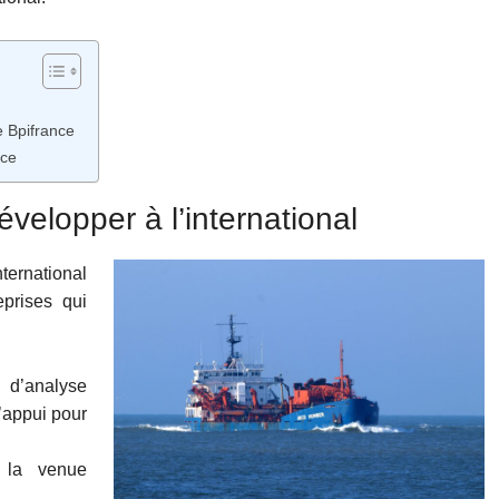
e Bpifrance
ace
velopper à l’international
ternational
eprises qui
 d’analyse
u’appui pour
la venue