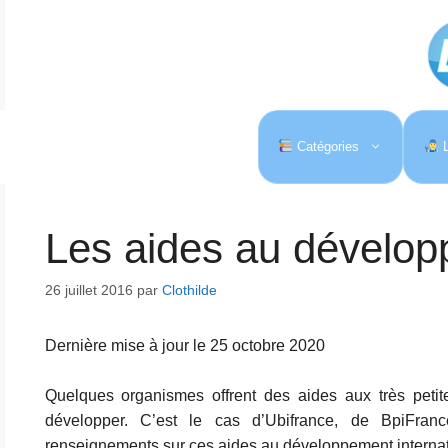
Aller
au
contenu
Catégories
L
Les aides au dévelop
26 juillet 2016
par
Clothilde
Dernière mise à jour le 25 octobre 2020
Quelques organismes offrent des aides aux très petit
développer. C’est le cas d’Ubifrance, de BpiFra
renseignements sur ces aides au développement internat