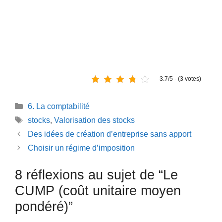
3.7/5 - (3 votes)
Catégories
6. La comptabilité
Étiquettes
stocks
,
Valorisation des stocks
Des idées de création d’entreprise sans apport
Choisir un régime d’imposition
8 réflexions au sujet de “Le
CUMP (coût unitaire moyen
pondéré)”