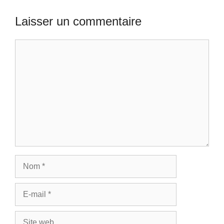
Laisser un commentaire
Commentaire
Nom
E-
mail
Site