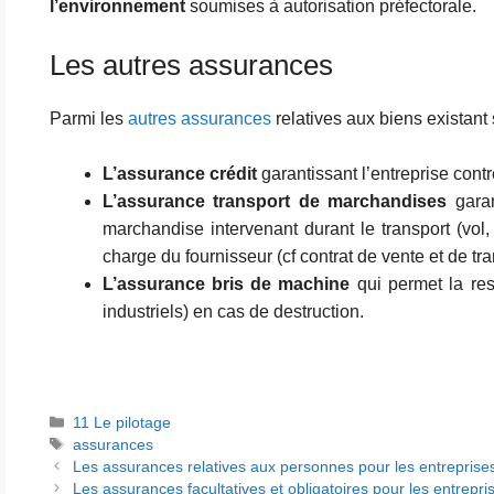
l’environnement
soumises à autorisation préfectorale.
Les autres assurances
Parmi les
autres assurances
relatives aux biens existant 
L’assurance crédit
garantissant l’entreprise cont
L’assurance transport de marchandises
garan
marchandise intervenant durant le transport (vol,
charge du fournisseur (cf contrat de vente et de tra
L’assurance bris de machine
qui permet la re
industriels) en cas de destruction.
Catégories
11 Le pilotage
Étiquettes
assurances
Les assurances relatives aux personnes pour les entreprise
Les assurances facultatives et obligatoires pour les entrepri