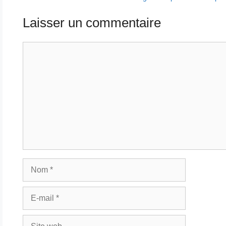
Laisser un commentaire
Commentaire
Nom
E-
mail
Site