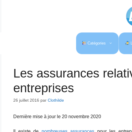
Aller
au
contenu
Catégories
L
Les assurances relati
entreprises
26 juillet 2016
par
Clothilde
Dernière mise à jour le 20 novembre 2020
Il existe de
nombreuses assurances
pour les entrep