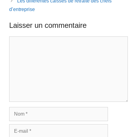
Les différentes caisses de retraite des chefs
d’entreprise
Laisser un commentaire
Commentaire
Nom
E-
mail