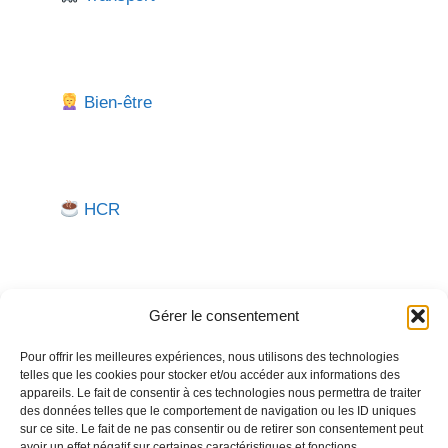
Bien-être
HCR
Gérer le consentement
Pour offrir les meilleures expériences, nous utilisons des technologies
telles que les cookies pour stocker et/ou accéder aux informations des
Besoin d'aide pour créer ou gérer votre entreprise ?
appareils. Le fait de consentir à ces technologies nous permettra de traiter
des données telles que le comportement de navigation ou les ID uniques
Un expert vous répond.
sur ce site. Le fait de ne pas consentir ou de retirer son consentement peut
avoir un effet négatif sur certaines caractéristiques et fonctions.