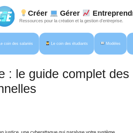
Créer
Gérer
Entreprend
Ressources pour la création et la gestion d'entreprise.
e coin des salariés
Le coin des étudiants
Modèles
e : le guide complet des
nnelles
en justice, une cyberattaque qui paralyse votre système