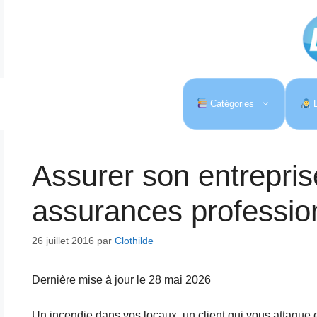
Aller
au
contenu
Catégories
L
Assurer son entrepris
assurances professio
26 juillet 2016
par
Clothilde
Dernière mise à jour le 28 mai 2026
Un incendie dans vos locaux, un client qui vous attaque 