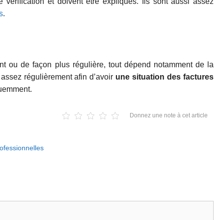
e vérification et doivent être expliqués. Ils sont aussi assez
s
.
ent ou de façon plus régulière, tout dépend notamment de la
e assez régulièrement afin d’avoir
une situation des factures
uemment.
Donnez une note à cet article
ofessionnelles