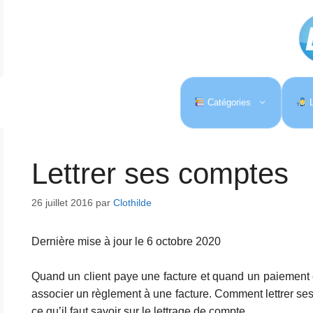
Aller
au
contenu
Catégories
L
Lettrer ses comptes
26 juillet 2016
par
Clothilde
Dernière mise à jour le 6 octobre 2020
Quand un client paye une facture et quand un paiement est 
associer un règlement à une facture. Comment lettrer ses 
ce qu’il faut savoir sur le lettrage de compte.