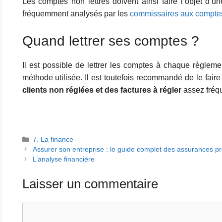
Les comptes non lettrés doivent ainsi faire l’objet d’un
fréquemment analysés par les
commissaires aux compte
Quand lettrer ses comptes ?
Il est possible de lettrer les comptes à chaque règlem
méthode utilisée. Il est toutefois recommandé de le fair
clients non réglées et des factures à régler
assez fréq
Catégories
7. La finance
Assurer son entreprise : le guide complet des assurances pr
L’analyse financière
Laisser un commentaire
Commentaire