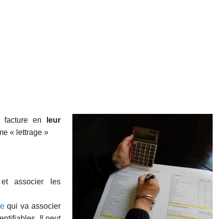
e facture en
leur
rme « lettrage »
et associer les
le
qui va associer
ntifiables. Il peut