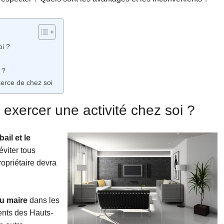
oi ?
 ?
xerce de chez soi
 exercer une activité chez soi ?
bail et le
’éviter tous
ropriétaire devra
du maire
dans les
ents des Hauts-