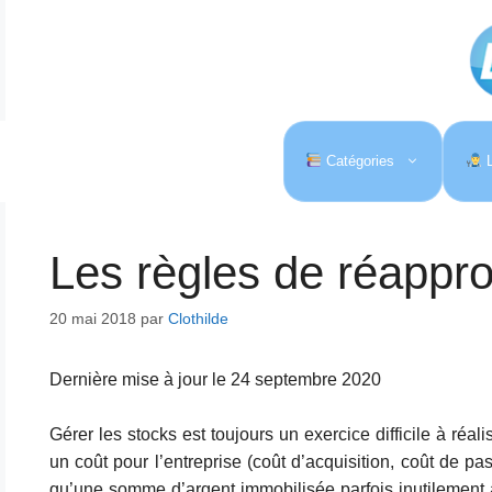
Aller
au
contenu
Catégories
L
Les règles de réappr
20 mai 2018
par
Clothilde
Dernière mise à jour le 24 septembre 2020
Gérer les stocks est toujours un exercice difficile à réalis
un coût pour l’entreprise (coût d’acquisition, coût de 
qu’une somme d’argent immobilisée parfois inutilement alo