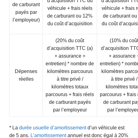
d’acquisition TTC du
d’acquisition TT
de carburant
véhicule + frais réels
véhicule + frais 
payés par
de carburant ou 12%
de carburant o
l’employeur)
du coût d’acquisition
du coût d’acquisi
(20% du coût
(10% du coû
d’acquisition TTC (a)
d’acquisition TT
+ assurance +
+ assurance 
entretien) * nombre de
entretien) * nomb
Dépenses
kilomètres parcourus
kilomètres parco
réelles
à titre privé /
à titre privé /
kilomètres totaux
kilomètres tot
parcourus + frais réels
parcourus + frais 
de carburant payés
de carburant pa
par l’employeur
par l’employe
* La
durée usuelle d’amortissement
d’un véhicule est
de 5 ans.
L’amortissement
annuel est donc égal à 20%