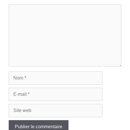
Commentaire
Nom
E-
mail
Site
web