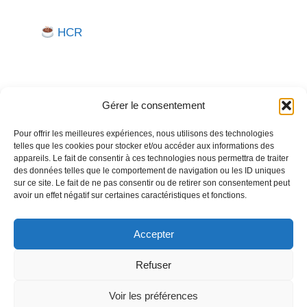
HCR
Gérer le consentement
Pour offrir les meilleures expériences, nous utilisons des technologies
telles que les cookies pour stocker et/ou accéder aux informations des
Besoin d'aide pour créer ou gérer votre entreprise ?
appareils. Le fait de consentir à ces technologies nous permettra de traiter
des données telles que le comportement de navigation ou les ID uniques
Un expert vous répond.
sur ce site. Le fait de ne pas consentir ou de retirer son consentement peut
avoir un effet négatif sur certaines caractéristiques et fonctions.
Nous contacter →
Accepter
Refuser
Politique de confidentialité
Mentions légales
Voir les préférences
© 2026
Créer
Gérer
Entreprendre
• Construit avec