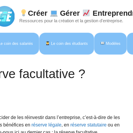
Créer
Gérer
Entreprend
Ressources pour la création et la gestion d'entreprise.
e coin des salariés
Le coin des étudiants
Modèles
ve facultative ?
er de les réinvestir dans l’entreprise, c’est-à-dire de les
ses bénéfices en
réserve légale
, en
réserve statutaire
ou en
-nous ici au dernier cas : la réserve facultative.