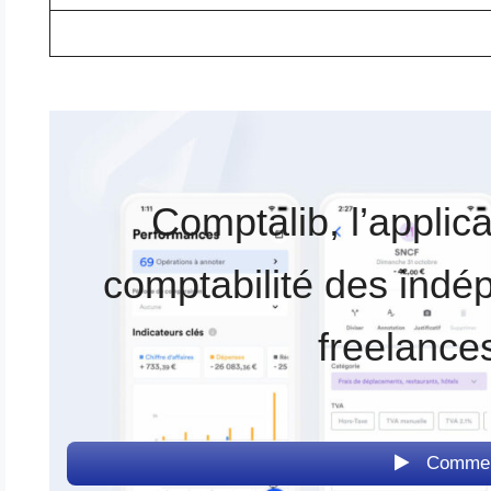
Comptalib, l’applic
comptabilité des indé
freelances
Commen