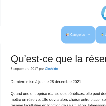
Aller
au
contenu
Catégories
L
Qu’est-ce que la réser
6 septembre 2017
par
Clothilde
Dernière mise à jour le 28 décembre 2021
Quand une entreprise réalise des bénéfices, elle peut décid
mettre en réserve. Elle devra alors choisir entre placer 
réserve facultative en fonction de sa situation. Intéressons