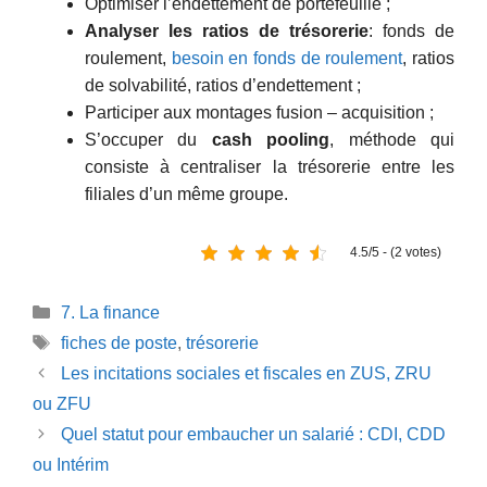
Optimiser l’endettement de portefeuille ;
Analyser les ratios de trésorerie
: fonds de
roulement,
besoin en fonds de roulement
, ratios
de solvabilité, ratios d’endettement ;
Participer aux montages fusion – acquisition ;
S’occuper du
cash pooling
, méthode qui
consiste à centraliser la trésorerie entre les
filiales d’un même groupe.
4.5/5 - (2 votes)
Catégories
7. La finance
Étiquettes
fiches de poste
,
trésorerie
Les incitations sociales et fiscales en ZUS, ZRU
ou ZFU
Quel statut pour embaucher un salarié : CDI, CDD
ou Intérim