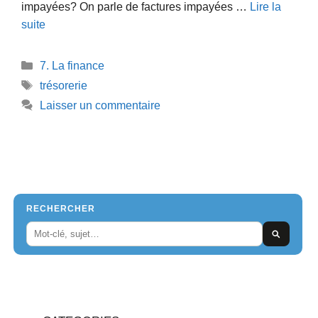
impayées? On parle de factures impayées …
Lire la
suite
Catégories
7. La finance
Étiquettes
trésorerie
Laisser un commentaire
RECHERCHER