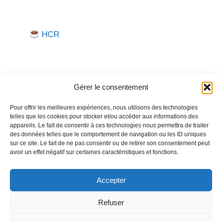
HCR
Gérer le consentement
Pour offrir les meilleures expériences, nous utilisons des technologies
telles que les cookies pour stocker et/ou accéder aux informations des
Besoin d'aide pour créer ou gérer votre entreprise ?
appareils. Le fait de consentir à ces technologies nous permettra de traiter
des données telles que le comportement de navigation ou les ID uniques
Un expert vous répond.
sur ce site. Le fait de ne pas consentir ou de retirer son consentement peut
avoir un effet négatif sur certaines caractéristiques et fonctions.
Nous contacter →
Accepter
Refuser
Politique de confidentialité
Mentions légales