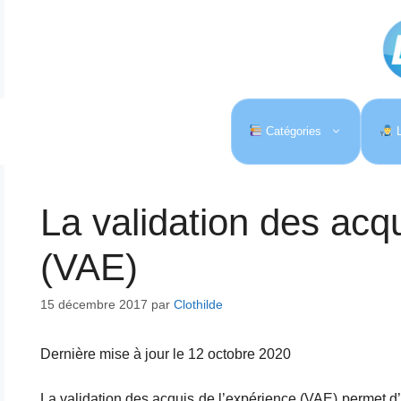
Aller
au
contenu
Catégories
L
La validation des acq
(VAE)
15 décembre 2017
par
Clothilde
Dernière mise à jour le 12 octobre 2020
La validation des acquis de l’expérience (VAE) permet d’ob