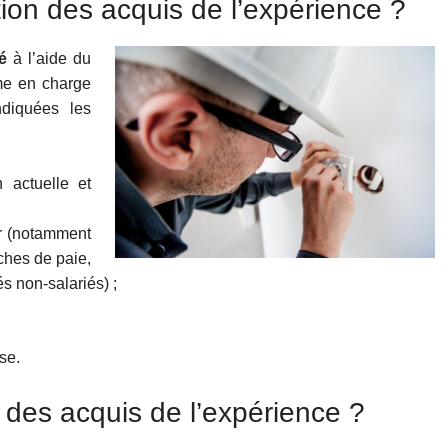
on des acquis de l’expérience ?
é
à l’aide du
me en charge
ndiquées les
n actuelle et
er (notamment
fiches de paie,
és non-salariés) ;
se.
 des acquis de l’expérience ?