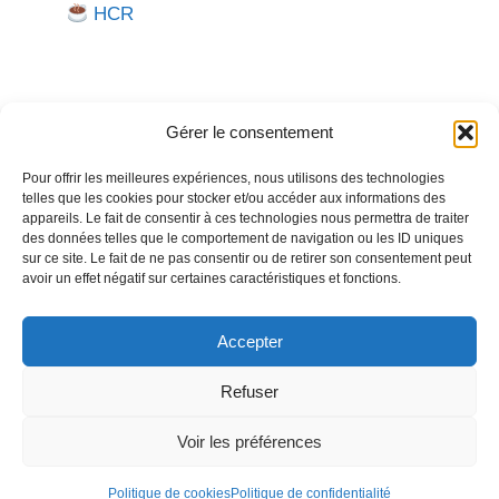
HCR
Gérer le consentement
Pour offrir les meilleures expériences, nous utilisons des technologies
telles que les cookies pour stocker et/ou accéder aux informations des
Besoin d'aide pour créer ou gérer votre entreprise ?
appareils. Le fait de consentir à ces technologies nous permettra de traiter
des données telles que le comportement de navigation ou les ID uniques
Un expert vous répond.
sur ce site. Le fait de ne pas consentir ou de retirer son consentement peut
avoir un effet négatif sur certaines caractéristiques et fonctions.
Nous contacter →
Accepter
Refuser
Politique de confidentialité
Mentions légales
Voir les préférences
© 2026
Créer
Gérer
Entreprendre
• Construit avec
GeneratePress
Politique de cookies
Politique de confidentialité