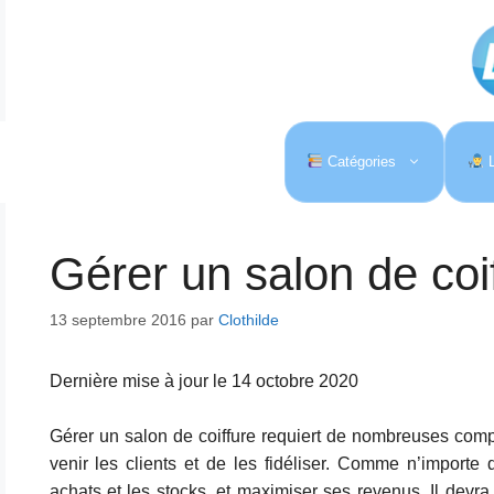
Aller
au
contenu
Catégories
L
Gérer un salon de coi
13 septembre 2016
par
Clothilde
Dernière mise à jour le 14 octobre 2020
Gérer un salon de coiffure requiert de nombreuses comp
venir les clients et de les fidéliser. Comme n’importe 
achats et les stocks, et maximiser ses revenus. Il devra