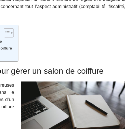
oncernant tout l’aspect administratif (comptabilité, fiscalité,
re
oiffure
r gérer un salon de coiffure
reuses
ns le
es d’un
oiffure