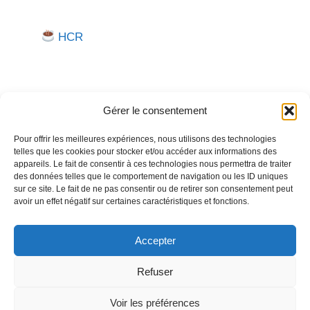
HCR
Gérer le consentement
Pour offrir les meilleures expériences, nous utilisons des technologies
telles que les cookies pour stocker et/ou accéder aux informations des
Besoin d'aide pour créer ou gérer votre entreprise ?
appareils. Le fait de consentir à ces technologies nous permettra de traiter
des données telles que le comportement de navigation ou les ID uniques
Un expert vous répond.
sur ce site. Le fait de ne pas consentir ou de retirer son consentement peut
avoir un effet négatif sur certaines caractéristiques et fonctions.
Nous contacter →
Accepter
Refuser
Politique de confidentialité
Mentions légales
Voir les préférences