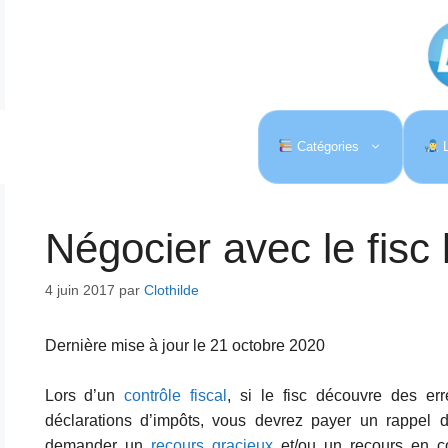
Aller
au
contenu
Catégories
L
Négocier avec le fisc l
4 juin 2017
par
Clothilde
Dernière mise à jour le 21 octobre 2020
Lors d’un
contrôle fiscal
, si le fisc découvre des er
déclarations d’impôts, vous devrez payer un rappel d
demander un
recours gracieux
et/ou un recours en co