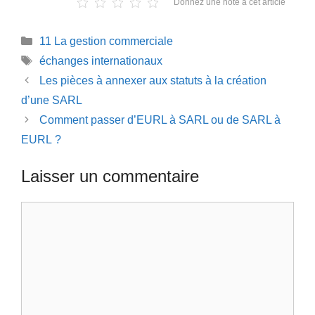
Donnez une note à cet article
Catégories
11 La gestion commerciale
Étiquettes
échanges internationaux
Les pièces à annexer aux statuts à la création
d’une SARL
Comment passer d’EURL à SARL ou de SARL à
EURL ?
Laisser un commentaire
Commentaire