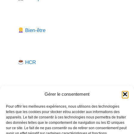
Bien-être
HCR
Gérer le consentement
Pour offrir les meilleures expériences, nous utilisons des technologies
telles que les cookies pour stocker et/ou accéder aux informations des
Besoin d'aide pour créer ou gérer votre entreprise ?
appareils. Le fait de consentir à ces technologies nous permettra de traiter
des données telles que le comportement de navigation ou les ID uniques
Un expert vous répond.
sur ce site. Le fait de ne pas consentir ou de retirer son consentement peut
avoir un effet négatif sur certaines caractéristiques et fonctions.