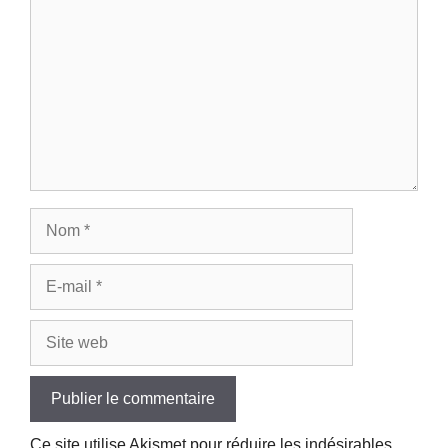
Nom
E-
mail
Site
web
Ce site utilise Akismet pour réduire les indésirables.