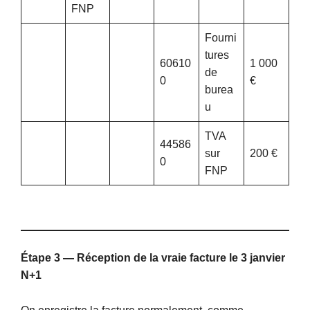
FNP
Fourni
tures
60610
1 000
de
0
€
burea
u
TVA
44586
sur
200 €
0
FNP
Étape 3 — Réception de la vraie facture le 3 janvier
N+1