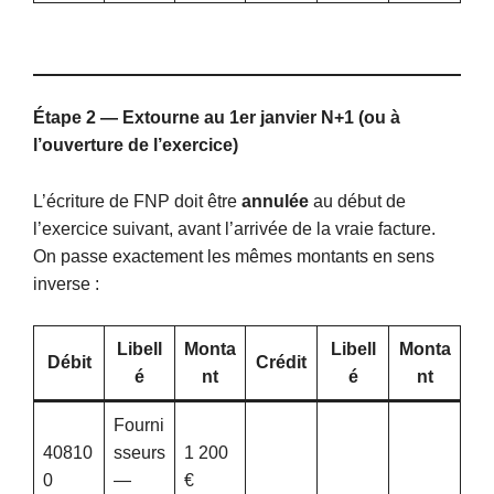
Étape 2 — Extourne au 1er janvier N+1 (ou à
l’ouverture de l’exercice)
L’écriture de FNP doit être
annulée
au début de
l’exercice suivant, avant l’arrivée de la vraie facture.
On passe exactement les mêmes montants en sens
inverse :
Libell
Monta
Libell
Monta
Débit
Crédit
é
nt
é
nt
Fourni
40810
sseurs
1 200
0
—
€