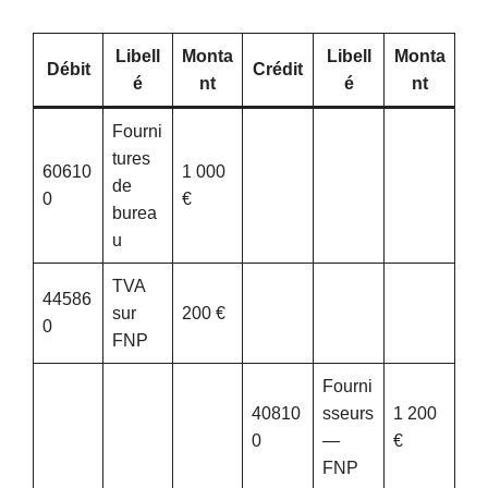
Libell
Monta
Libell
Monta
Débit
Crédit
é
nt
é
nt
Fourni
tures
60610
1 000
de
0
€
burea
u
TVA
44586
sur
200 €
0
FNP
Fourni
40810
sseurs
1 200
0
—
€
FNP