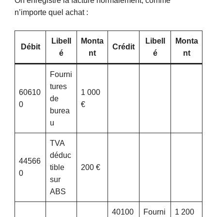
On enregistre la facture normalement, comme
n’importe quel achat :
Libell
Monta
Libell
Monta
Débit
Crédit
é
nt
é
nt
Fourni
tures
60610
1 000
de
0
€
burea
u
TVA
déduc
44566
tible
200 €
0
sur
ABS
40100
Fourni
1 200