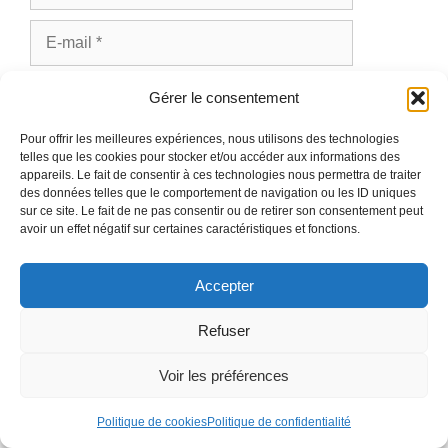
E-
mail
Site
Gérer le consentement
web
Pour offrir les meilleures expériences, nous utilisons des technologies
telles que les cookies pour stocker et/ou accéder aux informations des
appareils. Le fait de consentir à ces technologies nous permettra de traiter
des données telles que le comportement de navigation ou les ID uniques
Ce site utilise Akismet pour réduire les indésirables.
sur ce site. Le fait de ne pas consentir ou de retirer son consentement peut
En savoir plus sur la façon dont les données de vos
avoir un effet négatif sur certaines caractéristiques et fonctions.
commentaires sont traitées
.
Accepter
Refuser
Voir les préférences
RECHERCHER
Politique de cookies
Politique de confidentialité