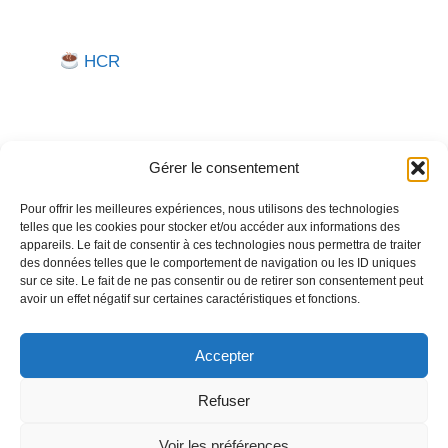
HCR
Gérer le consentement
Pour offrir les meilleures expériences, nous utilisons des technologies
telles que les cookies pour stocker et/ou accéder aux informations des
Besoin d'aide pour créer ou gérer votre entreprise ?
appareils. Le fait de consentir à ces technologies nous permettra de traiter
des données telles que le comportement de navigation ou les ID uniques
Un expert vous répond.
sur ce site. Le fait de ne pas consentir ou de retirer son consentement peut
avoir un effet négatif sur certaines caractéristiques et fonctions.
Nous contacter →
Accepter
Refuser
Politique de confidentialité
Mentions légales
Voir les préférences