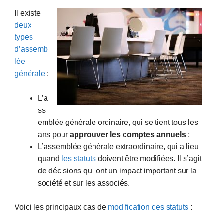
Il existe
deux
types
d’assemb
lée
générale
:
L’a
ss
emblée générale ordinaire, qui se tient tous les
ans pour
approuver les comptes annuels
;
L’assemblée générale extraordinaire, qui a lieu
quand
les statuts
doivent être modifiées. Il s’agit
de décisions qui ont un impact important sur la
société et sur les associés.
Voici les principaux cas de
modification des statuts
: