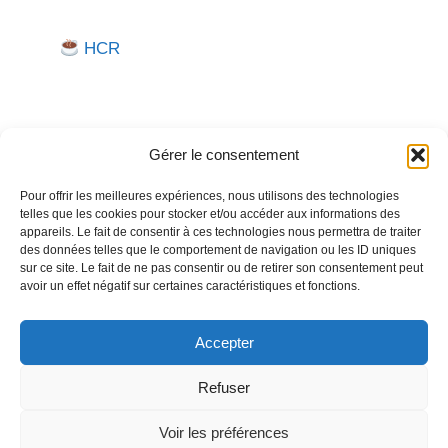
HCR
Gérer le consentement
Pour offrir les meilleures expériences, nous utilisons des technologies
telles que les cookies pour stocker et/ou accéder aux informations des
Besoin d'aide pour créer ou gérer votre entreprise ?
appareils. Le fait de consentir à ces technologies nous permettra de traiter
des données telles que le comportement de navigation ou les ID uniques
Un expert vous répond.
sur ce site. Le fait de ne pas consentir ou de retirer son consentement peut
avoir un effet négatif sur certaines caractéristiques et fonctions.
Nous contacter →
Accepter
Refuser
Politique de confidentialité
Mentions légales
Voir les préférences