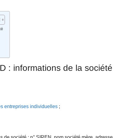
té
 : informations de la société
es entreprises individuelles
;
es de société : n° SIREN, nom société mère, adresse.