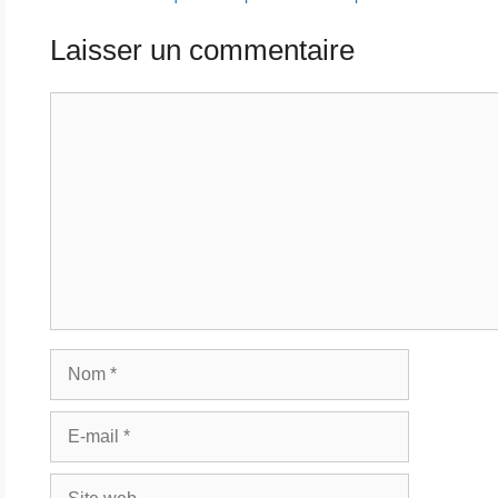
Laisser un commentaire
Commentaire
Nom
E-
mail
Site