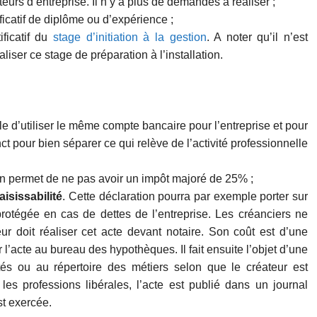
eurs d’entreprise. Il n’y a plus de demandes à réaliser ;
ficatif de diplôme ou d’expérience ;
ificatif du
stage d’initiation à la gestion
. A noter qu’il n’est
liser ce stage de préparation à l’installation.
le d’utiliser le même compte bancaire pour l’entreprise et pour
tinct pour bien séparer ce qui relève de l’activité professionnelle
on permet de ne pas avoir un impôt majoré de 25% ;
isissabilité
. Cette déclaration pourra par exemple porter sur
protégée en cas de dettes de l’entreprise. Les créanciers ne
neur doit réaliser cet acte devant notaire. Son coût est d’une
r l’acte au bureau des hypothèques. Il fait ensuite l’objet d’une
és ou au répertoire des métiers selon que le créateur est
les professions libérales, l’acte est publié dans un journal
st exercée.