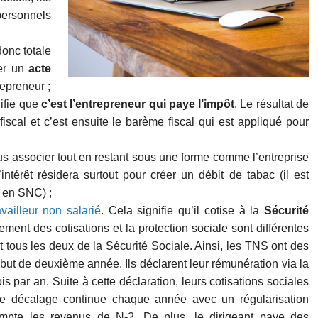
personnels
donc totale
ser un
acte
repreneur ;
nifie que
c’est l’entrepreneur qui paye l’impôt
. Le résultat de
fiscal et c’est ensuite le barème fiscal qui est appliqué pour
us associer tout en restant sous une forme comme l’entreprise
’intérêt résidera surtout pour créer un débit de tabac (il est
u en SNC) ;
availleur non salarié
. Cela signifie qu’il cotise à la
Sécurité
ement des cotisations et la protection sociale sont différentes
nt tous les deux de la Sécurité Sociale. Ainsi, les TNS ont des
ébut de deuxième année. Ils déclarent leur rémunération via la
is par an. Suite à cette déclaration, leurs cotisations sociales
Ce décalage continue chaque année avec un régularisation
ompte les revenus de N-2. De plus, le dirigeant paye des