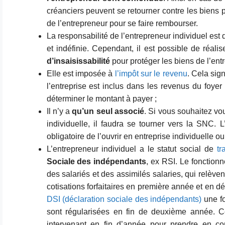
créanciers peuvent se retourner contre les biens 
de l’entrepreneur pour se faire rembourser.
La responsabilité de l’entrepreneur individuel est 
et indéfinie. Cependant, il est possible de réali
d’insaisissabilité
pour protéger les biens de l’ent
Elle est imposée à
l’impôt sur le revenu
. Cela sig
l’entreprise est inclus dans les revenus du foyer 
déterminer le montant à payer ;
Il n’y a
qu’un seul associé
. Si vous souhaitez vo
individuelle, il faudra se tourner vers la SNC. L
obligatoire de l’ouvrir en entreprise individuelle o
L’entrepreneur individuel a le statut social de
tr
Sociale des indépendants
, ex RSI. Le fonctionn
des salariés et des assimilés salaries, qui relève
cotisations forfaitaires en première année et en d
DSI (déclaration sociale des indépendants)
une fo
sont régularisées en fin de deuxième année. 
intervenant en fin d’année pour prendre en c