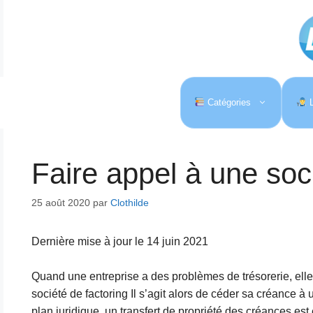
Aller
au
contenu
Catégories
L
Faire appel à une soc
25 août 2020
par
Clothilde
Dernière mise à jour le 14 juin 2021
Quand une entreprise a des problèmes de trésorerie, elle 
société de factoring Il s’agit alors de céder sa créance à 
plan juridique, un transfert de propriété des créances est