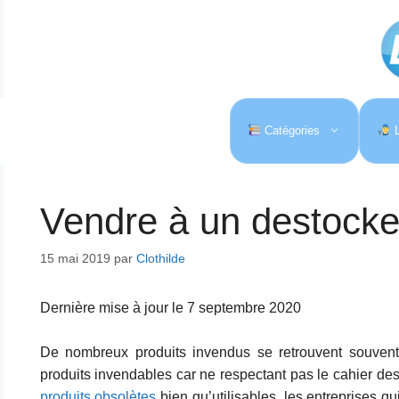
Aller
au
contenu
Catégories
L
Vendre à un destocke
15 mai 2019
par
Clothilde
Dernière mise à jour le 7 septembre 2020
De nombreux produits invendus se retrouvent souvent 
produits invendables car ne respectant pas le cahier de
produits obsolètes
bien qu’utilisables, les entreprises 