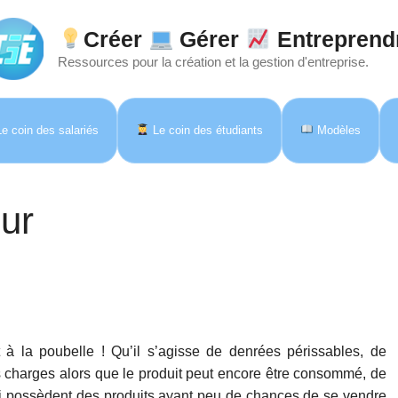
Créer
Gérer
Entreprend
Ressources pour la création et la gestion d'entreprise.
e coin des salariés
Le coin des étudiants
Modèles
ur
à la poubelle ! Qu’il s’agisse de denrées périssables, de
s charges alors que le produit peut encore être consommé, de
qui possèdent des produits ayant peu de chances de se vendre