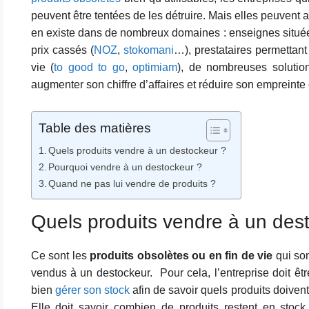
peuvent être tentées de les détruire. Mais elles peuvent a
en existe dans de nombreux domaines : enseignes situées
prix cassés (
NOZ
,
stokomani
…), prestataires permettant
vie (
to good to go
,
optimiam
), de nombreuses solutio
augmenter son chiffre d’affaires et réduire son empreinte
Table des matières
Quels produits vendre à un destockeur ?
Pourquoi vendre à un destockeur ?
Quand ne pas lui vendre de produits ?
Quels produits vendre à un des
Ce sont les
produits obsolètes ou en fin de vie
qui so
vendus à un destockeur. Pour cela, l’entreprise doit ê
bien
gérer son stock
afin de savoir quels produits doivent
Elle doit savoir combien de produits restent en stoc