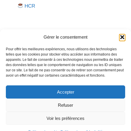
HCR
Gérer le consentement
Pour offrir les meilleures expériences, nous utilisons des technologies
telles que les cookies pour stocker et/ou accéder aux informations des
Besoin d'aide pour créer ou gérer votre entreprise ?
appareils. Le fait de consentir à ces technologies nous permettra de traiter
des données telles que le comportement de navigation ou les ID uniques
Un expert vous répond.
sur ce site. Le fait de ne pas consentir ou de retirer son consentement peut
avoir un effet négatif sur certaines caractéristiques et fonctions.
Nous contacter →
Accepter
Refuser
Politique de confidentialité
Mentions légales
Voir les préférences
© 2026
Créer
Gérer
Entreprendre
• Construit avec
GeneratePress