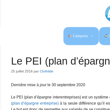
Aller
au
contenu
Catégories
L
Le PEI (plan d’épargn
25 juillet 2016
par
Clothilde
Dernière mise à jour le 30 septembre 2020
Le PEI (plan d’épargne interentreprises) est un système 
(plan d’épargne entreprise)
à la seule différence qu’il e
Le but est donc de permettre aux salariés de se constitu