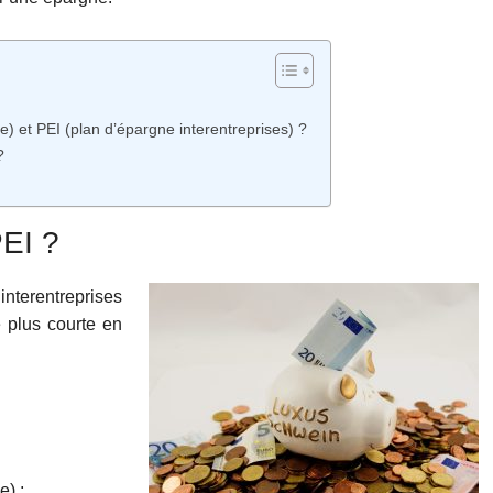
e) et PEI (plan d’épargne interentreprises) ?
?
PEI ?
nterentreprises
 plus courte en
e) ;