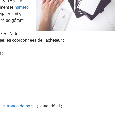
ro SIREN, le
ement le
numéro
 également y
lité de gérant-
o SIREN de
uer les coordonnées de l’acheteur ;
 ;
ine, franco de port…)
, date, délai ;