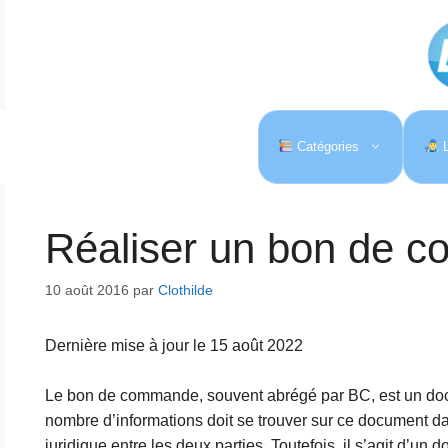
Aller
au
contenu
Catégories
L
Réaliser un bon de 
10 août 2016
par
Clothilde
Dernière mise à jour le 15 août 2022
Le bon de commande, souvent abrégé par BC, est un docu
nombre d’informations doit se trouver sur ce document da
juridique entre les deux parties. Toutefois, il s’agit d’un d