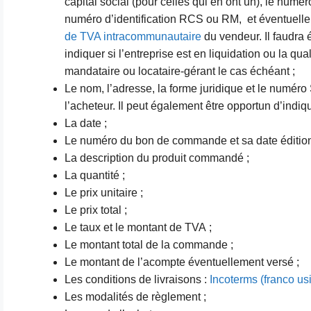
capital social (pour celles qui en ont un), le numé
numéro d’identification RCS ou RM, et éventuell
de TVA intracommunautaire
du vendeur. Il faudra
indiquer si l’entreprise est en liquidation ou la qua
mandataire ou locataire-gérant le cas échéant ;
Le nom, l’adresse, la forme juridique et le numér
l’acheteur. Il peut également être opportun d’indiq
La date ;
Le numéro du bon de commande et sa date édition
La description du produit commandé ;
La quantité ;
Le prix unitaire ;
Le prix total ;
Le taux et le montant de TVA ;
Le montant total de la commande ;
Le montant de l’acompte éventuellement versé ;
Les conditions de livraisons :
Incoterms (franco us
Les modalités de règlement ;