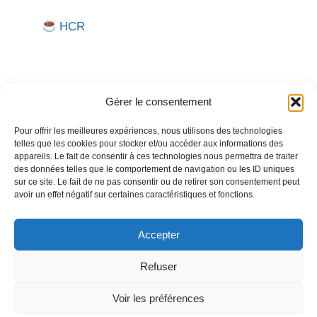
HCR
Gérer le consentement
Pour offrir les meilleures expériences, nous utilisons des technologies
telles que les cookies pour stocker et/ou accéder aux informations des
Besoin d'aide pour créer ou gérer votre entreprise ?
appareils. Le fait de consentir à ces technologies nous permettra de traiter
des données telles que le comportement de navigation ou les ID uniques
Un expert vous répond.
sur ce site. Le fait de ne pas consentir ou de retirer son consentement peut
avoir un effet négatif sur certaines caractéristiques et fonctions.
Nous contacter →
Accepter
Refuser
Politique de confidentialité
Mentions légales
Voir les préférences
© 2026
Créer
Gérer
Entreprendre
• Construit avec