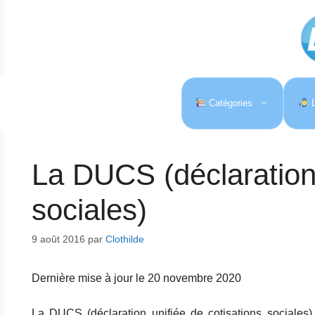
Aller
au
contenu
Catégories
L
La DUCS (déclaration 
sociales)
9 août 2016
par
Clothilde
Dernière mise à jour le 20 novembre 2020
La DUCS (déclaration unifiée de cotisations sociales