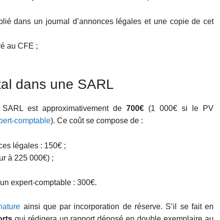
blié dans un journal d’annonces légales et une copie de cet
yé au CFE ;
ital dans une SARL
ne SARL est approximativement de
700€
(1 000€ si le PV
pert-comptable
). Ce coût se compose de :
es légales : 150€ ;
ur à 225 000€) ;
un expert-comptable : 300€.
nature
ainsi que par incorporation de réserve. S’il se fait en
rts
qui rédigera un rapport déposé en double exemplaire au