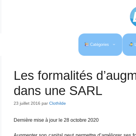
Aller
au
contenu
Catégories
L
Les formalités d’augm
dans une SARL
23 juillet 2016
par
Clothilde
Dernière mise à jour le 28 octobre 2020
Augmenter son capital peut permettre d’améliorer ses f