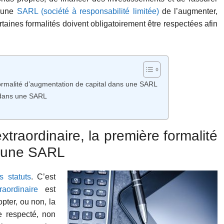
s une
SARL (société à responsabilité limitée)
de l’augmenter,
rtaines formalités doivent obligatoirement être respectées afin
formalité d’augmentation de capital dans une SARL
l dans une SARL
traordinaire, la première formalité
s une SARL
s statuts
. C’est
aordinaire
est
pter, ou non, la
e respecté, non