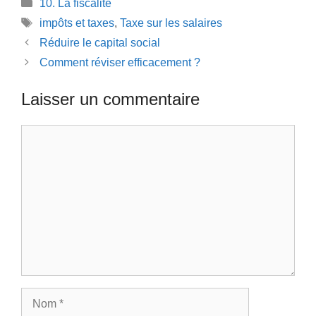
Catégories
10. La fiscalité
Étiquettes
impôts et taxes
,
Taxe sur les salaires
Réduire le capital social
Comment réviser efficacement ?
Laisser un commentaire
Commentaire
Nom