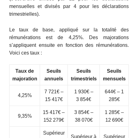
mensuelles et divisés par 4 pour les déclarations
trimestrielles).
Le taux de base, appliqué sur la totalité des
rémunérations est de 4,25%. Des majorations
s’appliquent ensuite en fonction des rémunérations.
Voici ces taux :
Taux de
Seuils
Seuils
Seuils
majoration
annuels
trimestriels
mensuels
7 721€ –
1 930€ –
644€ – 1
4,25%
15 417€
3 854€
285€
15 417€ –
3 854€ –
1 285€ –
9,35%
152 279€
38 070€
12 690€
Supérieur
Supérieur à
Supérieur