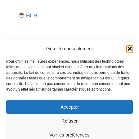
HCR
Gérer le consentement
Pour offrir les meilleures expériences, nous utilisons des technologies
telles que les cookies pour stocker et/ou accéder aux informations des
Besoin d'aide pour créer ou gérer votre entreprise ?
appareils. Le fait de consentir à ces technologies nous permettra de traiter
des données telles que le comportement de navigation ou les ID uniques
Un expert vous répond.
sur ce site. Le fait de ne pas consentir ou de retirer son consentement peut
avoir un effet négatif sur certaines caractéristiques et fonctions.
Nous contacter →
Accepter
Refuser
Politique de confidentialité
Mentions légales
Voir les préférences