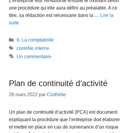
L’entreprise leur rembourse ensuite le montant selon
une procédure qu’elle aura défini au préalable. A ce
titre, sa rédaction est nécessaire dans la …
Lire la
suite
Catégories
6. La comptabilité
Étiquettes
contrôle interne
Un commentaire
Plan de continuité d’activité
26 mars 2022
par
Clothilde
Un plan de continuité d’activité (PCA) est document
expliquant la procédure que l’entreprise doit élaborer
et mettre en place en cas de survenance d’un risque