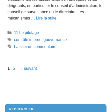
dirigeants, en particulier le conseil d’administration, le
conseil de surveillance ou le directoire. Les
mécanismes …
Lire la suite
Catégories
11 Le pilotage
Étiquettes
contrôle interne
,
gouvernance
Laisser un commentaire
Page
Page
1
2
→
suivant
RECHERCHER