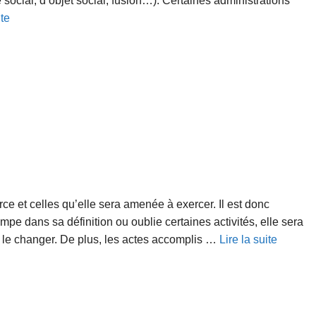
 social, d’objet social, fusion…). Certaines administrations
ite
rce et celles qu’elle sera amenée à exercer. Il est donc
ompe dans sa définition ou oublie certaines activités, elle sera
r le changer. De plus, les actes accomplis …
Lire la suite