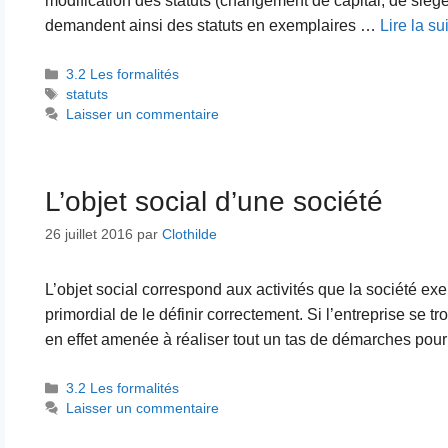
modification des statuts (changement de capital, de siège
demandent ainsi des statuts en exemplaires …
Lire la su
Catégories
3.2 Les formalités
Étiquettes
statuts
Laisser un commentaire
L’objet social d’une société
26 juillet 2016
par
Clothilde
L’objet social correspond aux activités que la société exe
primordial de le définir correctement. Si l’entreprise se tr
en effet amenée à réaliser tout un tas de démarches pou
Catégories
3.2 Les formalités
Laisser un commentaire