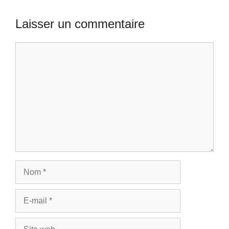
Laisser un commentaire
Commentaire
Nom
E-
mail
Site