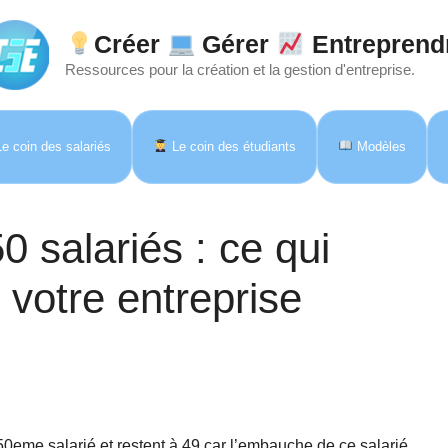
Créer
Gérer
Entreprend
Ressources pour la création et la gestion d'entreprise.
e coin des salariés
Le coin des étudiants
Modèles
0 salariés : ce qui
votre entreprise
eme salarié et restent à 49 car l’embauche de ce salarié