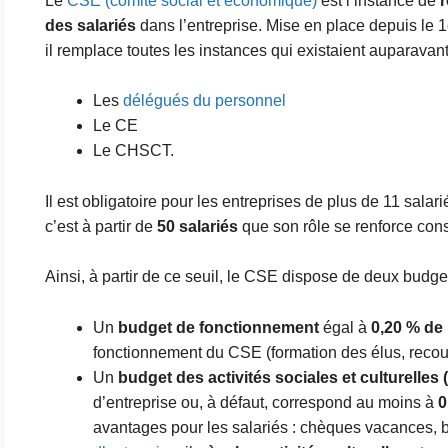
Le
CSE (comité social et économique)
est l’instance de
r
des salariés
dans l’entreprise. Mise en place depuis le 1
il remplace toutes les instances qui existaient auparavant
Les
délégués du personnel
Le CE
Le CHSCT.
Il est obligatoire pour les entreprises de plus de 11 salari
c’est à partir de
50 salariés
que son rôle se renforce con
Ainsi, à partir de ce seuil, le CSE dispose de deux budget
Un
budget de fonctionnement
égal à
0,20 % de 
fonctionnement du CSE (formation des élus, recours
Un
budget des activités sociales et culturelles
d’entreprise ou, à défaut, correspond au moins à
0
avantages pour les salariés : chèques vacances, bil