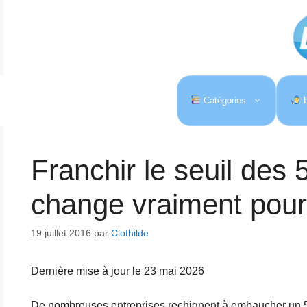
Aller
au
contenu
Catégories
L
Franchir le seuil des 5
change vraiment pour 
19 juillet 2016
par
Clothilde
Dernière mise à jour le 23 mai 2026
De nombreuses entreprises rechignent à embaucher un 50