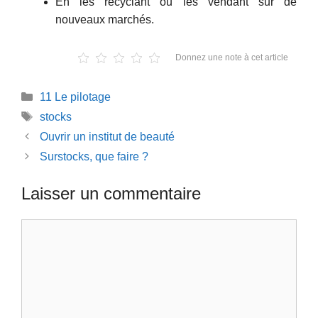
En les recyclant ou les vendant sur de
nouveaux marchés.
Donnez une note à cet article
Catégories
11 Le pilotage
Étiquettes
stocks
Ouvrir un institut de beauté
Surstocks, que faire ?
Laisser un commentaire
Commentaire