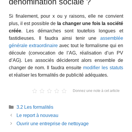
dénomination sociale ?
Si finalement, pour x ou y raisons, elle ne convient
plus, il est possible de
la changer une fois la société
créée
. Les démarches sont toutefois longues et
fastidieuses. Il faudra ainsi tenir une
assemblée
générale extraordinaire
avec tout le formalisme qui en
découle (convocation de l’AG, réalisation d’un PV
d’AG). Les associés décideront alors ensemble de
changer de nom. Il faudra ensuite
modifier les statuts
et réaliser les formalités de publicité adéquates.
Donnez une note à cet article
Catégories
3.2 Les formalités
Le report à nouveau
Ouvrir une entreprise de nettoyage