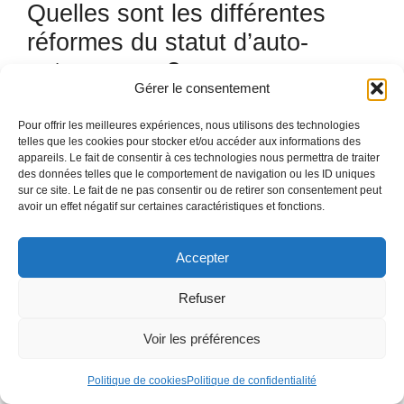
Quelles sont les différentes
réformes du statut d’auto-
entrepreneur?
Gérer le consentement
Régulièrement, le gouvernement décide de réformes
Pour offrir les meilleures expériences, nous utilisons des technologies
concernant ce statut. Elles peuvent être décidées dans
telles que les cookies pour stocker et/ou accéder aux informations des
appareils. Le fait de consentir à ces technologies nous permettra de traiter
un soucis d’égalité vis à vis des autres formes
des données telles que le comportement de navigation ou les ID uniques
juridiques, qui voient souvent dans le statut d’auto-
sur ce site. Le fait de ne pas consentir ou de retirer son consentement peut
entreprise une forme de concurrence déloyale. Mais
avoir un effet négatif sur certaines caractéristiques et fonctions.
elles peuvent aussi être décidées suite à des
revendications des auto-entrepreneurs. La dernière
Accepter
réforme majeure du statut a ainsi été l’élargissement
des seuils de chiffre d’affaires, mais avec une taxation
Refuser
à la TVA pour ceux dépassant l’ancien seuil.
Voir les préférences
Pour en savoir plus, consultez nos articles :
Politique de cookies
Politique de confidentialité